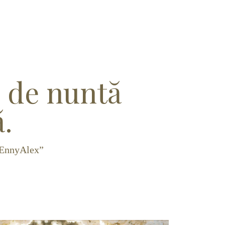
e de nuntă
ă.
e EnnyAlex”