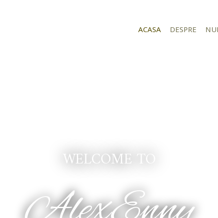
ACASA
DESPRE
NU
WELCOME TO
AlexEnny