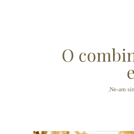
O combina
e
Ne-am simț
„